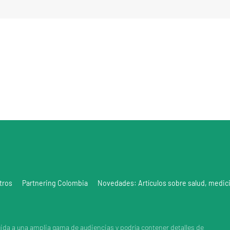
tros
Partnering Colombia
Novedades: Artículos sobre salud, medic
gida a una amplia gama de audiencias y podría contener detalles de