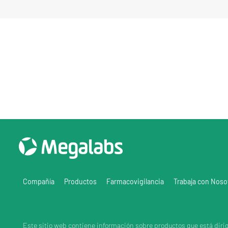
Compañía
Productos
Farmacovigilancia
Trabaja con Noso
Este sitio web contiene información sobre productos que está diri