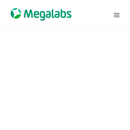
COMPAÑÍA
PRODUCTOS
FARMACOVIGILANCIA
TRABAJA CON NOSOTROS
PARTNERING COLOMBIA
NOVEDADES
CONTACTO
POLITICAS
SEARCH
Novedades