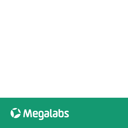
Medicamentos y Embarazo: Pautas para un Uso Responsable
Medicamentos
10 octubre, 2025
LEER MÁS
Por Megalabs Digital
0 Comments
31 Minutes