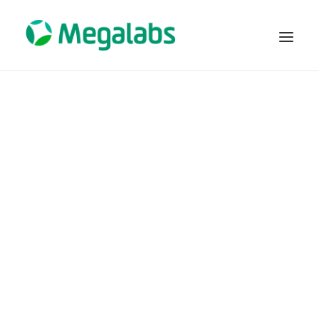
COMPAÑÍA
PRODUCTOS
FARMACOVIGILANCIA
TRABAJA CON NOSOTROS
PARTNERING COLOMBIA
NOVEDADES
CONTACTO
POLITICAS
SEARCH
Terapias genéticas:
Innovación en medicina y